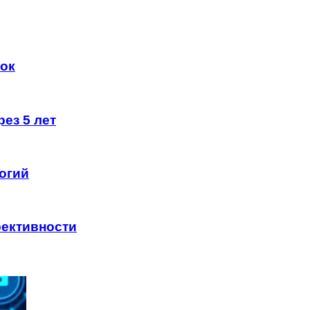
ок
ез 5 лет
огий
ективности