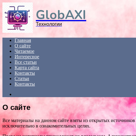
Menu
GlobAXI
Технологии
Главная
О сайте
Читаемое
Интересное
Все статьи
Карта сайта
Контакты
Статьи
Контакты
Search
for
О сайте
Все материалы на данном сайте взяты из открытых источников
исключительно в ознакомительных целях.