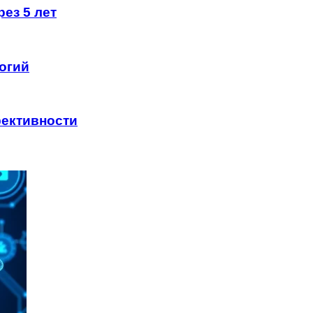
ез 5 лет
огий
ективности