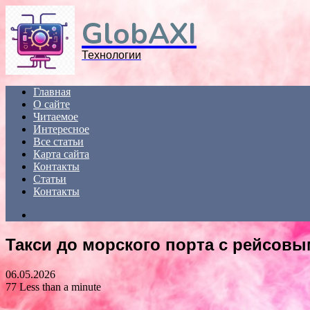
Menu
GlobAXI
Технологии
Главная
О сайте
Читаемое
Интересное
Все статьи
Карта сайта
Контакты
Статьи
Контакты
Search
for
Такси до морского порта с рейсов
06.05.2026
77
Less than a minute