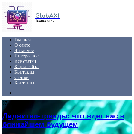
Menu
GlobAXI
Технологии
Главная
О сайте
Читаемое
Интересное
Все статьи
Карта сайта
Контакты
Статьи
Контакты
Search
for
07.08.2025
Диджитал-тренды: что ждет нас в
ближайшем будущем