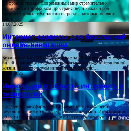
Цифровые тренды Современный мир стремительно
развивается в цифровом пространстве, и каждый год
приносит новые технологии и тренды, которые меняют
нашу…
14.07.2025
Интернет-сервисы для безопасной
онлайн-навигации
Безопасность в сети: зачем она важна? В современном мире
онлайн-навигация стала неотъемлемой частью повседневной
жизни. Мы используем интернет для работы,…
09.11.2025
Инновации в области интернета и
технологий
Цифровая трансформация Современные технологии
неуклонно движутся вперед, изменяя наш мир. Инновации в
области интернета и технологий играют ключевую роль в…
19.10.2025