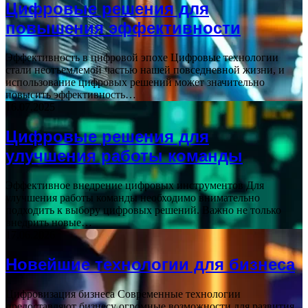
Цифровые решения для
повышения эффективности
Эффективность в цифровой эпохе Цифровые технологии
стали неотъемлемой частью нашей повседневной жизни, и
использование цифровых решений может значительно
повысить эффективность…
16.07.2025
Цифровые решения для
улучшения работы команды
Эффективное внедрение цифровых инструментов Для
улучшения работы команды необходимо внимательно
подходить к выбору цифровых решений. Важно не только
внедрить новые…
17.06.2026
Новейшие технологии для бизнеса
Цифровизация бизнеса Современные технологии
предоставляют бизнесу огромные возможности для развития